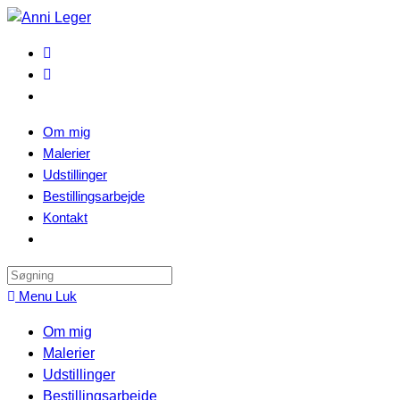
Skip
to
content
Om mig
Malerier
Udstillinger
Bestillingsarbejde
Kontakt
Search
this
Menu
Luk
website
Om mig
Malerier
Udstillinger
Bestillingsarbejde