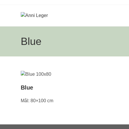
Skip
to
content
Blue
Blue
Mål: 80×100 cm