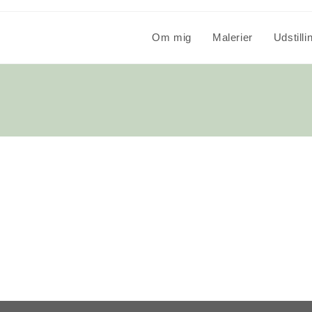
Om mig
Malerier
Udstilli