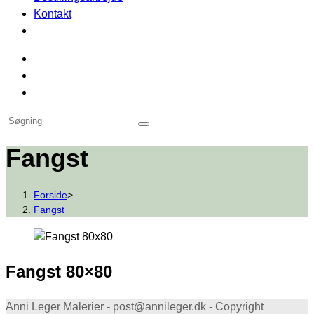
Kontakt
Fangst
Forside
>
Fangst
Fangst 80×80
Anni Leger Malerier - post@annileger.dk - Copyright