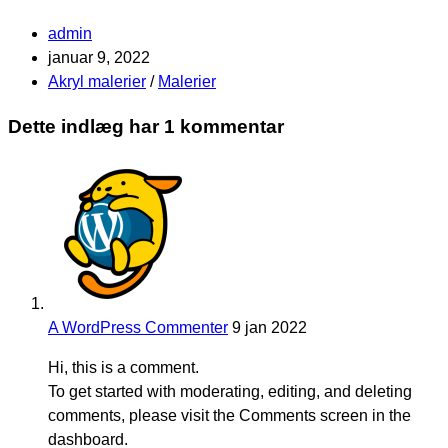
Post
admin
author:
Post
januar 9, 2022
published:
Post
Akryl malerier
/
Malerier
category:
Dette indlæg har 1 kommentar
A WordPress Commenter
9 jan 2022
Hi, this is a comment.
To get started with moderating, editing, and deleting
comments, please visit the Comments screen in the
dashboard.