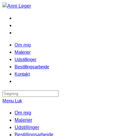
Skip
to
content
Om mig
Malerier
Udstillinger
Bestillingsarbejde
Kontakt
Search
this
Menu
Luk
website
Om mig
Malerier
Udstillinger
Bestillingsarbejde